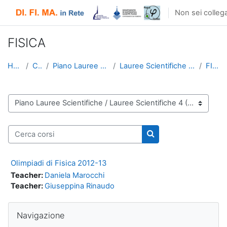
Vai al contenuto principale
Non sei collega
FISICA
Home
Corsi
Piano Lauree Scientifiche
Lauree Scientifiche 4 (2012/2013)
FISICA
Categorie di corso
Cerca corsi
Cerca corsi
Olimpiadi di Fisica 2012-13
Teacher:
Daniela Marocchi
Teacher:
Giuseppina Rinaudo
Salta Navigazione
Navigazione