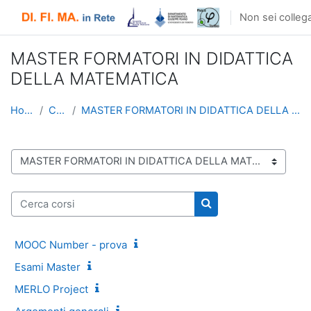
Vai al contenuto principale
Non sei collega
MASTER FORMATORI IN DIDATTICA
DELLA MATEMATICA
Home
Corsi
MASTER FORMATORI IN DIDATTICA DELLA MATEMATICA
Categorie di corso
Cerca corsi
Cerca corsi
MOOC Number - prova
Esami Master
MERLO Project