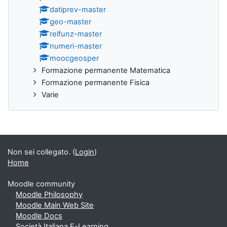
datiprev-master
geo-master
relfunz-master
numeri-master
moocgeosper
Formazione permanente Matematica
Formazione permanente Fisica
Varie
Non sei collegato. (
Login
)
Home
Moodle community
Moodle Philosophy
Moodle Main Web Site
Moodle Docs
Società Italiana E-Learning