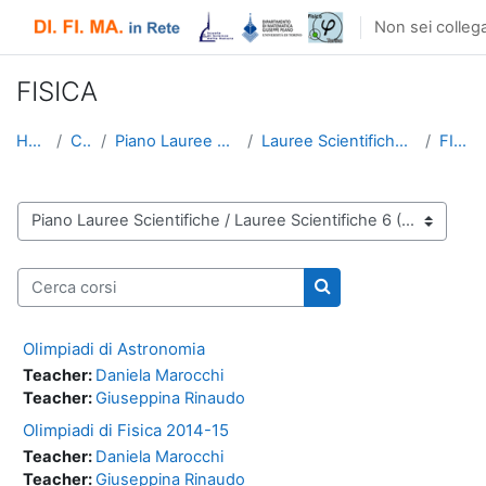
Vai al contenuto principale
Non sei collega
FISICA
Home
Corsi
Piano Lauree Scientifiche
Lauree Scientifiche 6 (2014-15)
FISICA
Categorie di corso
Cerca corsi
Cerca corsi
Olimpiadi di Astronomia
Teacher:
Daniela Marocchi
Teacher:
Giuseppina Rinaudo
Olimpiadi di Fisica 2014-15
Teacher:
Daniela Marocchi
Teacher:
Giuseppina Rinaudo