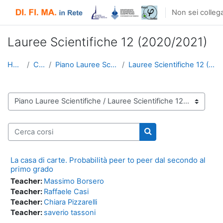
Vai al contenuto principale
Non sei collega
Lauree Scientifiche 12 (2020/2021)
Home
Corsi
Piano Lauree Scientifiche
Lauree Scientifiche 12 (2020/2021)
Categorie di corso
Cerca corsi
Cerca corsi
La casa di carte. Probabilità peer to peer dal secondo al
primo grado
Teacher:
Massimo Borsero
Teacher:
Raffaele Casi
Teacher:
Chiara Pizzarelli
Teacher:
saverio tassoni