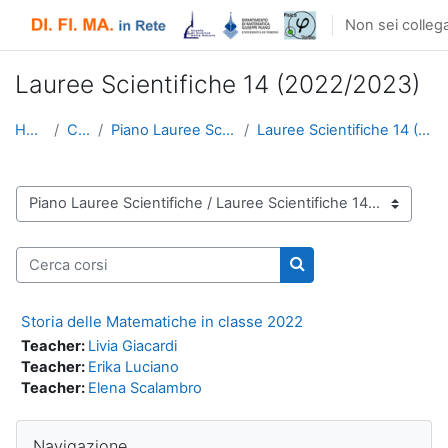
Vai al contenuto principale
Non sei collega
Lauree Scientifiche 14 (2022/2023)
Home
Corsi
Piano Lauree Scientifiche
Lauree Scientifiche 14 (2022/2023)
Categorie di corso
Cerca corsi
Cerca corsi
Storia delle Matematiche in classe 2022
Teacher:
Livia Giacardi
Teacher:
Erika Luciano
Teacher:
Elena Scalambro
Salta Navigazione
Navigazione