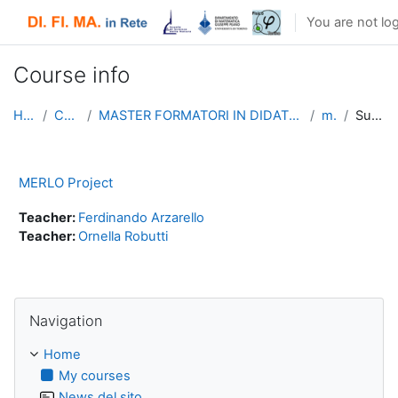
Skip to main content
You are not log
Course info
Home
Courses
MASTER FORMATORI IN DIDATTICA DELLA MATEMATICA
merlo
Summary
MERLO Project
Teacher:
Ferdinando Arzarello
Teacher:
Ornella Robutti
Skip Navigation
Navigation
Home
My courses
News del sito