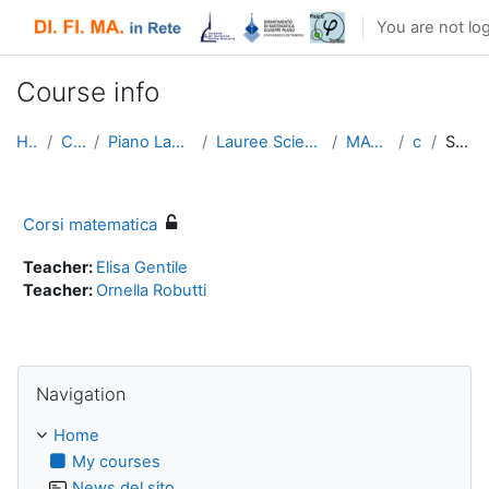
Skip to main content
You are not log
Course info
Home
Courses
Piano Lauree Scientifiche
Lauree Scientifiche 8 (2016-17)
MATEMATICA
corsi
Summary
Corsi matematica
Teacher:
Elisa Gentile
Teacher:
Ornella Robutti
Skip Navigation
Navigation
Home
My courses
News del sito