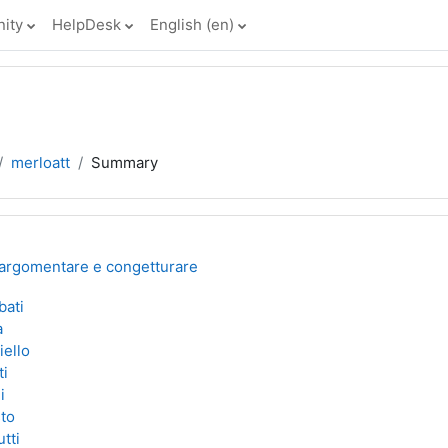
ity
HelpDesk
English ‎(en)‎
merloatt
Summary
r argomentare e congetturare
bati
a
iello
ti
i
to
tti