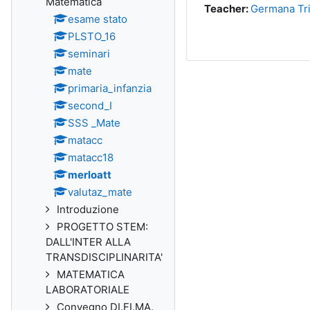
Matematica
Teacher:
Germana Tr
esame stato
PLSTO_16
seminari
mate
primaria_infanzia
second_I
SSS _Mate
matacc
matacc18
merloatt
valutaz_mate
Introduzione
PROGETTO STEM:
DALL'INTER ALLA
TRANSDISCIPLINARITA'
MATEMATICA
LABORATORIALE
Convegno DI.FI.MA.