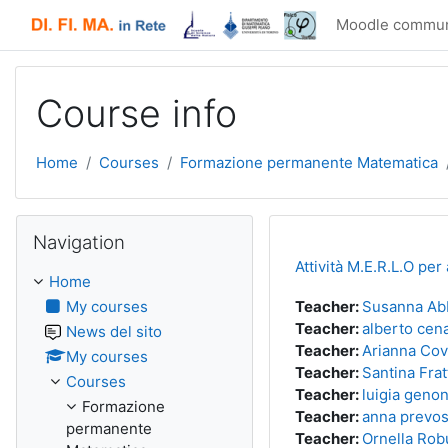
Skip to main content
Moodle commun
Course info
Home
Courses
Formazione permanente Matematica
Skip Navigation
Navigation
Attività M.E.R.L.O pe
Home
My courses
Teacher:
Susanna Ab
Teacher:
alberto cen
News del sito
Teacher:
Arianna Cov
My courses
Teacher:
Santina Frat
Courses
Teacher:
luigia genon
Formazione
Teacher:
anna prevos
permanente
Teacher:
Ornella Robu