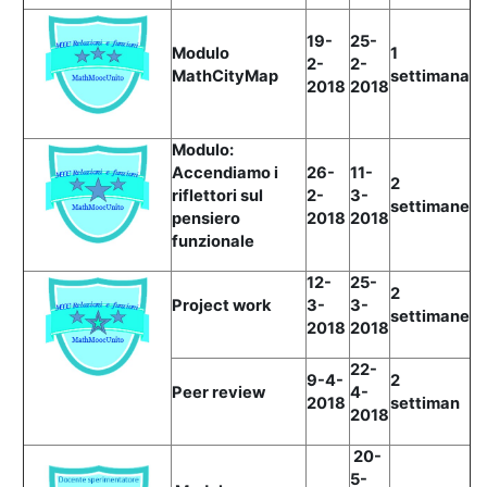
19-
25-
Modulo
1
2-
2-
MathCityMap
settimana
2018
2018
Modulo:
Accendiamo i
26-
11-
2
riflettori sul
2-
3-
settimane
pensiero
2018
2018
funzionale
12-
25-
2
Project work
3-
3-
settimane
2018
2018
22-
9-4-
2
Peer review
4-
2018
settiman
2018
20-
5-