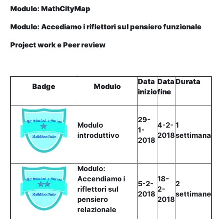
Modulo: MathCityMap
Modulo: Accediamo i riflettori sul pensiero funzionale
Project work e Peer review
Data
Data
Durata
Badge
Modulo
inizio
fine
29-
Modulo
4-2-
1
1-
introduttivo
2018
settimana
2018
Modulo:
Accendiamo i
18-
5-2-
2
riflettori sul
2-
2018
settimane
pensiero
2018
relazionale