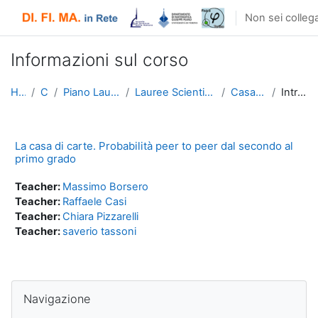
Vai al contenuto principale
Non sei collega
Informazioni sul corso
Home
Corsi
Piano Lauree Scientifiche
Lauree Scientifiche 12 (2020/2021)
Casa di Carte 21
Introduzione
La casa di carte. Probabilità peer to peer dal secondo al
primo grado
Teacher:
Massimo Borsero
Teacher:
Raffaele Casi
Teacher:
Chiara Pizzarelli
Teacher:
saverio tassoni
Salta Navigazione
Navigazione