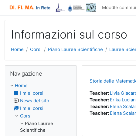
Vai al contenuto principale
Moodle commun
Informazioni sul corso
Home
Corsi
Piano Lauree Scientifiche
Lauree Scie
Salta Navigazione
Navigazione
Storia delle Matemati
Home
I miei corsi
Teacher:
Livia Giacar
Teacher:
Erika Lucia
News del sito
Teacher:
Elena Scal
I miei corsi
Teacher:
Elena Scal
Corsi
Piano Lauree
Scientifiche