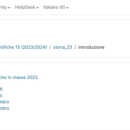
ity
HelpDesk
Italiano ‎(it)‎
ntifiche 15 (2023/2024)
storia_23
Introduzione
che in classe 2023
di
no
ambro
ambro