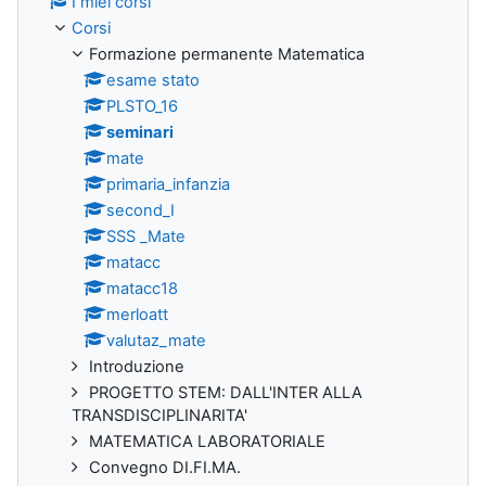
I miei corsi
Corsi
Formazione permanente Matematica
esame stato
PLSTO_16
seminari
mate
primaria_infanzia
second_I
SSS _Mate
matacc
matacc18
merloatt
valutaz_mate
Introduzione
PROGETTO STEM: DALL'INTER ALLA
TRANSDISCIPLINARITA'
MATEMATICA LABORATORIALE
Convegno DI.FI.MA.