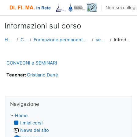
Vai al contenuto principale
Non sei collega
Informazioni sul corso
Home
Corsi
Formazione permanente Matematica
seminari
Introduzione
CONVEGNI e SEMINARI
Teacher:
Cristiano Dané
Salta Navigazione
Navigazione
Home
I miei corsi
News del sito