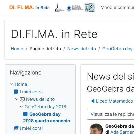
Vai al contenuto principale
Moodle commun
DI.FI.MA. in Rete
Home
Pagine del sito
News del sito
GeoGebra day
Salta Navigazione
Navigazione
News del s
Home
GeoGebra da
I miei corsi
News del sito
◀︎ Liceo Matematico
GeoGebra day 2018
Modalità visualizzazione
GeoGebra day
2018 quarto annuncio
GeoGebra da
Numero di ris
I miei corsi
di
Ada Sargen