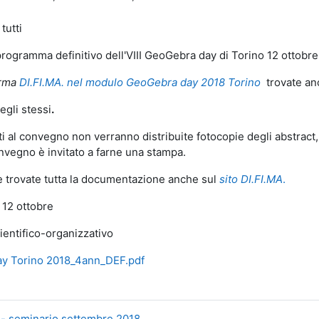
tutti
l programma definitivo dell'VIII GeoGebra day di Torino 12 ottobre
orma
DI.FI.MA. nel modulo GeoGebra day 2018 Torino
trovate anc
egli stessi
.
ti al convegno non verranno distribuite fotocopie degli abstract,
nvegno è invitato a farne una stampa.
trovate tutta la documentazione anche sul
sito DI.FI.MA
.
 12 ottobre
cientifico-organizzativo
ay Torino 2018_4ann_DEF.pdf
 - seminario settembre 2018