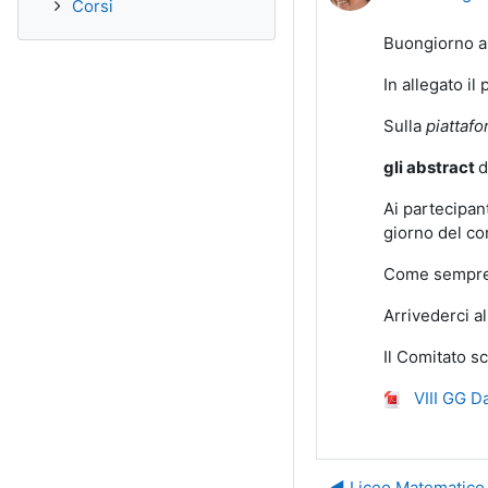
Corsi
Buongiorno a 
In allegato i
Sulla
piattaf
gli abstract
d
Ai partecipan
giorno del co
Come sempre 
Arrivederci al
Il Comitato s
VIII GG D
◀︎ Liceo Matematico