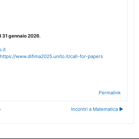
al 31 gennaio 2026
.
.it
https://www.difima2025.unito.it/call-for-papers
Permalink
o
Incontri a Matematica ▶︎