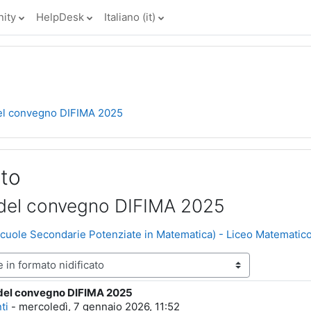
ity
HelpDesk
Italiano ‎(it)‎
 del convegno DIFIMA 2025
ito
ri del convegno DIFIMA 2025
cuole Secondarie Potenziate in Matematica) - Liceo Matematic
i del convegno DIFIMA 2025
poste: 0
ti
-
mercoledì, 7 gennaio 2026, 11:52