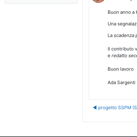
Buon anno a t
Una segnalazi
La
scadenza pe
Il contributo 
e
redatto sec
Buon lavoro
Ada Sargenti
◀︎ progetto SSPM (S