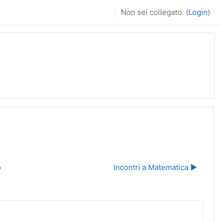
Non sei collegato. (
Login
)
o
Incontri a Matematica ▶︎