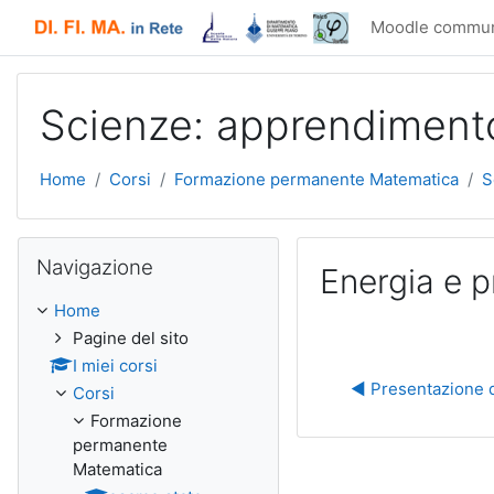
Vai al contenuto principale
Moodle commun
Scienze: apprendimen
Home
Corsi
Formazione permanente Matematica
S
Salta Navigazione
Navigazione
Energia e p
Home
Pagine del sito
I miei corsi
◀︎ Presentazione 
Corsi
Formazione
permanente
Matematica