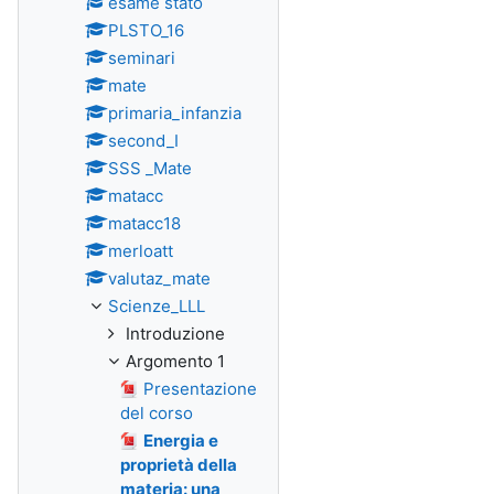
esame stato
PLSTO_16
seminari
mate
primaria_infanzia
second_I
SSS _Mate
matacc
matacc18
merloatt
valutaz_mate
Scienze_LLL
Introduzione
Argomento 1
Presentazione
del corso
Energia e
proprietà della
materia: una