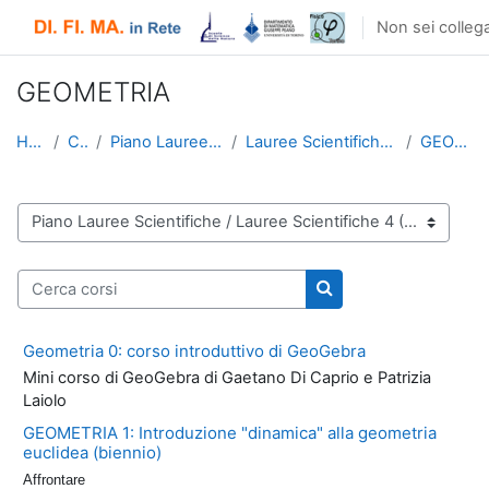
Vai al contenuto principale
Non sei collega
GEOMETRIA
Home
Corsi
Piano Lauree Scientifiche
Lauree Scientifiche 4 (2012/2013)
GEOMETRIA
Categorie di corso
Cerca corsi
Cerca corsi
Geometria 0: corso introduttivo di GeoGebra
Mini corso di GeoGebra di Gaetano Di Caprio e Patrizia
Laiolo
GEOMETRIA 1: Introduzione "dinamica" alla geometria
euclidea (biennio)
Affrontare