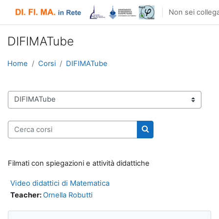
Vai al contenuto principale
Non sei collega
DIFIMATube
Home
Corsi
DIFIMATube
Categorie di corso
Cerca corsi
Cerca corsi
Filmati con spiegazioni e attività didattiche
Video didattici di Matematica
Teacher:
Ornella Robutti
Salta Navigazione