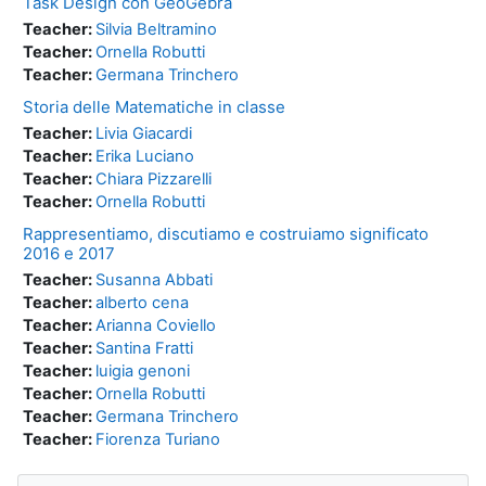
Task Design con GeoGebra
Teacher:
Silvia Beltramino
Teacher:
Ornella Robutti
Teacher:
Germana Trinchero
Storia delle Matematiche in classe
Teacher:
Livia Giacardi
Teacher:
Erika Luciano
Teacher:
Chiara Pizzarelli
Teacher:
Ornella Robutti
Rappresentiamo, discutiamo e costruiamo significato
2016 e 2017
Teacher:
Susanna Abbati
Teacher:
alberto cena
Teacher:
Arianna Coviello
Teacher:
Santina Fratti
Teacher:
luigia genoni
Teacher:
Ornella Robutti
Teacher:
Germana Trinchero
Teacher:
Fiorenza Turiano
Salta Navigazione