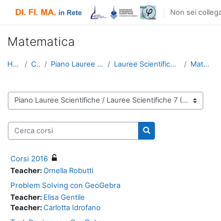
Vai al contenuto principale
Non sei collega
Matematica
Home
Corsi
Piano Lauree Scientifiche
Lauree Scientifiche 7 (2015-16)
Matematica
Categorie di corso
Cerca corsi
Cerca corsi
Corsi 2016
Teacher:
Ornella Robutti
Problem Solving con GeoGebra
Teacher:
Elisa Gentile
Teacher:
Carlotta Idrofano