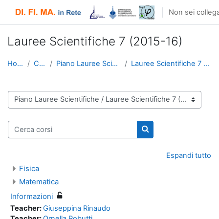
Vai al contenuto principale
Non sei collega
Lauree Scientifiche 7 (2015-16)
Home
Corsi
Piano Lauree Scientifiche
Lauree Scientifiche 7 (2015-16)
Categorie di corso
Cerca corsi
Cerca corsi
Espandi tutto
Fisica
Matematica
Informazioni
Teacher:
Giuseppina Rinaudo
Teacher:
Ornella Robutti