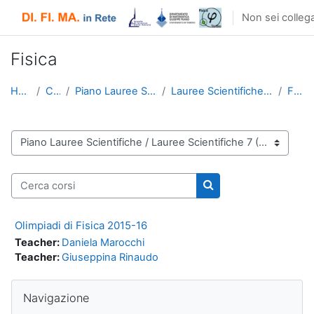
Vai al contenuto principale
Non sei collega
Fisica
Home
Corsi
Piano Lauree Scientifiche
Lauree Scientifiche 7 (2015-16)
Fisica
Categorie di corso
Cerca corsi
Cerca corsi
Olimpiadi di Fisica 2015-16
Teacher:
Daniela Marocchi
Teacher:
Giuseppina Rinaudo
Salta Navigazione
Navigazione