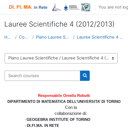
Skip to main content
You are not log
Lauree Scientifiche 4 (2012/2013)
Home
Courses
Piano Lauree Scientifiche
Lauree Scientifiche 4 (2012/2013)
Course categories
Search courses
Search courses
Responsabile Ornella Robutti
DIPARTIMENTO DI MATEMATICA DELL’UNIVERSITA’ DI TORINO
Con la
collaborazione di:
-
GEOGEBRA INSTITUTE OF TORINO
-
DI.FI.MA. IN RETE