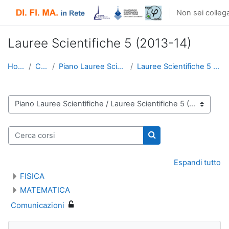
Vai al contenuto principale
Non sei collega
Lauree Scientifiche 5 (2013-14)
Home
Corsi
Piano Lauree Scientifiche
Lauree Scientifiche 5 (2013-14)
Categorie di corso
Cerca corsi
Cerca corsi
Espandi tutto
FISICA
MATEMATICA
Comunicazioni
Salta Navigazione