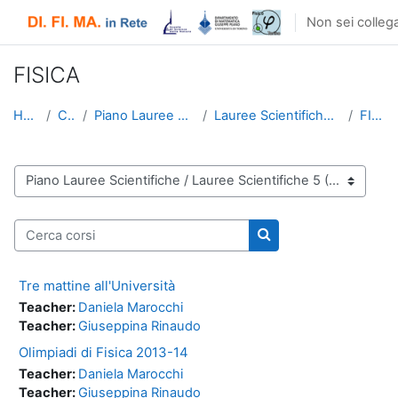
Vai al contenuto principale
Non sei collega
FISICA
Home
Corsi
Piano Lauree Scientifiche
Lauree Scientifiche 5 (2013-14)
FISICA
Categorie di corso
Cerca corsi
Cerca corsi
Tre mattine all'Università
Teacher:
Daniela Marocchi
Teacher:
Giuseppina Rinaudo
Olimpiadi di Fisica 2013-14
Teacher:
Daniela Marocchi
Teacher:
Giuseppina Rinaudo