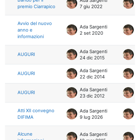
Ada Sargenti
A
premio Ciarrapico
7 giu 2022
7
Avvio del nuovo
Ada Sargenti
A
anno e
2 set 2020
2
informazioni
Ada Sargenti
A
AUGURI
24 dic 2015
2
Ada Sargenti
A
AUGURI
22 dic 2014
2
Ada Sargenti
A
AUGURI
23 dic 2012
2
Atti XII convegno
Ada Sargenti
A
DIFIMA
9 lug 2026
9
Alcune
Ada Sargenti
A