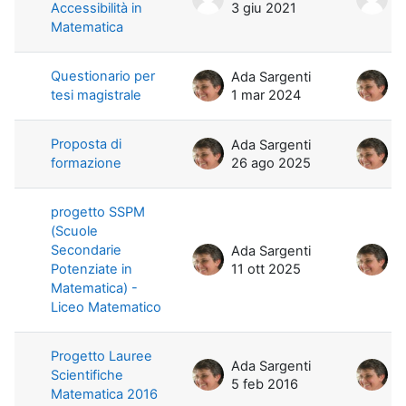
Accessibilità in
3 giu 2021
3
Matematica
Questionario per
Ada Sargenti
A
tesi magistrale
1 mar 2024
1
Proposta di
Ada Sargenti
A
formazione
26 ago 2025
2
progetto SSPM
(Scuole
Secondarie
Ada Sargenti
A
Potenziate in
11 ott 2025
1
Matematica) -
Liceo Matematico
Progetto Lauree
Ada Sargenti
A
Scientifiche
5 feb 2016
5
Matematica 2016