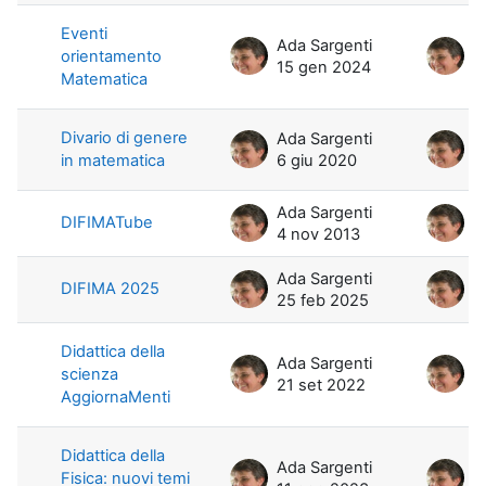
Eventi
Ada Sargenti
A
orientamento
15 gen 2024
1
Matematica
Divario di genere
Ada Sargenti
A
in matematica
6 giu 2020
6
Ada Sargenti
A
DIFIMATube
4 nov 2013
4
Ada Sargenti
A
DIFIMA 2025
25 feb 2025
2
Didattica della
Ada Sargenti
A
scienza
21 set 2022
2
AggiornaMenti
Didattica della
Ada Sargenti
A
Fisica: nuovi temi