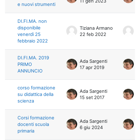
11 gen 2023
1
e nuovi strumenti
DI.FI.MA. non
disponibile
Tiziana Armano
T
venerdì 25
22 feb 2022
2
febbraio 2022
DI.FI.MA. 2019
Ada Sargenti
A
PRIMO
17 apr 2019
2
ANNUNCIO
corso formazione
Ada Sargenti
A
su didattica della
15 set 2017
1
scienza
Corsi formazione
Ada Sargenti
A
docenti scuola
6 giu 2024
6
primaria