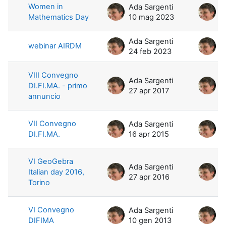
Women in
Ada Sargenti
A
Mathematics Day
10 mag 2023
1
Ada Sargenti
A
webinar AIRDM
24 feb 2023
2
VIII Convegno
Ada Sargenti
A
DI.FI.MA. - primo
27 apr 2017
2
annuncio
VII Convegno
Ada Sargenti
A
DI.FI.MA.
16 apr 2015
2
VI GeoGebra
Ada Sargenti
A
Italian day 2016,
27 apr 2016
2
Torino
VI Convegno
Ada Sargenti
A
DIFIMA
10 gen 2013
8