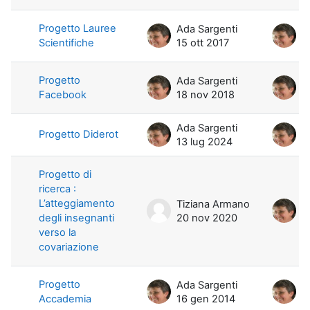
Progetto Lauree
Ada Sargenti
A
Scientifiche
15 ott 2017
1
Progetto
Ada Sargenti
A
Facebook
18 nov 2018
1
Ada Sargenti
A
Progetto Diderot
13 lug 2024
1
Progetto di
ricerca :
L’atteggiamento
Tiziana Armano
A
degli insegnanti
20 nov 2020
7
verso la
covariazione
Progetto
Ada Sargenti
A
Accademia
16 gen 2014
1