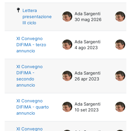
Elenco delle discussioni. Visualizzaz
Lettera
Ada Sargenti
A
presentazione
30 mag 2026
3
III ciclo
XI Convegno
Ada Sargenti
A
DIFIMA - terzo
4 ago 2023
4
annuncio
XI Convegno
DIFIMA -
Ada Sargenti
A
secondo
26 apr 2023
2
annuncio
XI Convegno
Ada Sargenti
A
DIFIMA - quarto
10 set 2023
1
annuncio
XI Convegno