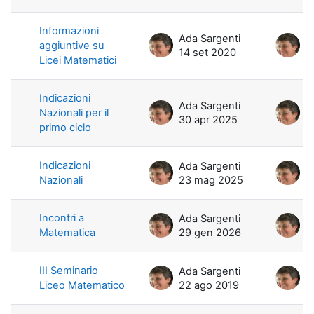
Informazioni
Ada Sargenti
A
aggiuntive su
14 set 2020
1
Licei Matematici
Indicazioni
Ada Sargenti
A
Nazionali per il
30 apr 2025
3
primo ciclo
Indicazioni
Ada Sargenti
A
Nazionali
23 mag 2025
2
Incontri a
Ada Sargenti
A
Matematica
29 gen 2026
2
III Seminario
Ada Sargenti
A
Liceo Matematico
22 ago 2019
2