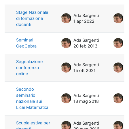
Stage Nazionale
Ada Sargenti
A
di formazione
1 apr 2022
1
docenti
Seminari
Ada Sargenti
A
GeoGebra
20 feb 2013
2
Segnalazione
Ada Sargenti
A
conferenza
15 ott 2021
1
online
Secondo
seminario
Ada Sargenti
A
nazionale sui
18 mag 2018
1
Licei Matematici
Scuola estiva per
Ada Sargenti
A
docenti
29 mag 2016
3