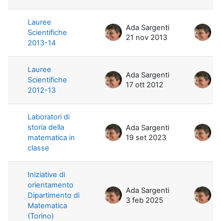
Lauree
Ada Sargenti
A
Scientifiche
21 nov 2013
1
2013-14
Lauree
Ada Sargenti
A
Scientifiche
17 ott 2012
1
2012-13
Laboratori di
storia della
Ada Sargenti
A
matematica in
19 set 2023
1
classe
Iniziative di
orientamento
Ada Sargenti
A
Dipartimento di
3 feb 2025
3
Matematica
(Torino)