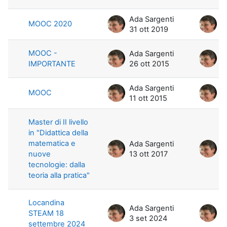
Ada Sargenti
A
MOOC 2020
31 ott 2019
3
MOOC -
Ada Sargenti
A
IMPORTANTE
26 ott 2015
2
Ada Sargenti
A
MOOC
11 ott 2015
1
Master di II livello
in "Didattica della
matematica e
Ada Sargenti
A
nuove
13 ott 2017
1
tecnologie: dalla
teoria alla pratica"
Locandina
Ada Sargenti
A
STEAM 18
3 set 2024
3
settembre 2024