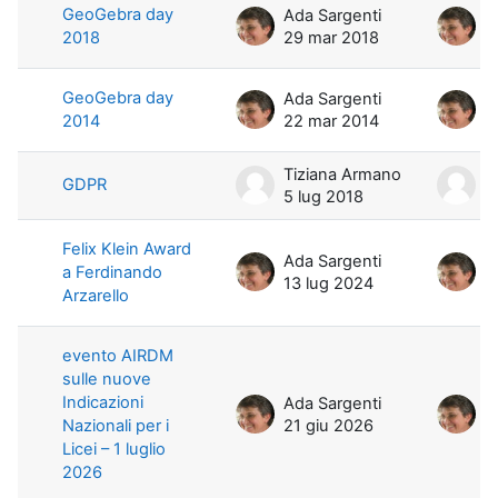
GeoGebra day
Ada Sargenti
A
2018
29 mar 2018
6
GeoGebra day
Ada Sargenti
A
2014
22 mar 2014
1
Tiziana Armano
T
GDPR
5 lug 2018
5
Felix Klein Award
Ada Sargenti
A
a Ferdinando
13 lug 2024
1
Arzarello
evento AIRDM
sulle nuove
Indicazioni
Ada Sargenti
A
Nazionali per i
21 giu 2026
2
Licei – 1 luglio
2026