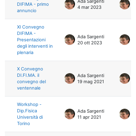
Ada Sargenti
A
DIFIMA - primo
4 mar 2023
4
annuncio
XI Convegno
DIFIMA -
Ada Sargenti
A
Presentazioni
20 ott 2023
6
degli interventi in
plenaria
X Convegno
DI.FI.MA. il
Ada Sargenti
A
convegno del
19 mag 2021
1
ventennale
Workshop -
Dip.Fisica
Ada Sargenti
A
Università di
11 apr 2021
1
Torino