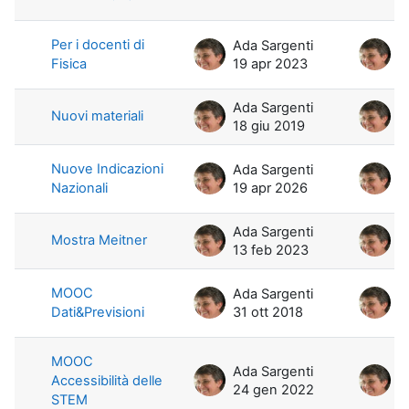
Per i docenti di
Ada Sargenti
A
Fisica
19 apr 2023
1
Ada Sargenti
A
Nuovi materiali
18 giu 2019
1
Nuove Indicazioni
Ada Sargenti
A
Nazionali
19 apr 2026
1
Ada Sargenti
A
Mostra Meitner
13 feb 2023
1
MOOC
Ada Sargenti
A
Dati&Previsioni
31 ott 2018
3
MOOC
Ada Sargenti
A
Accessibilità delle
24 gen 2022
2
STEM