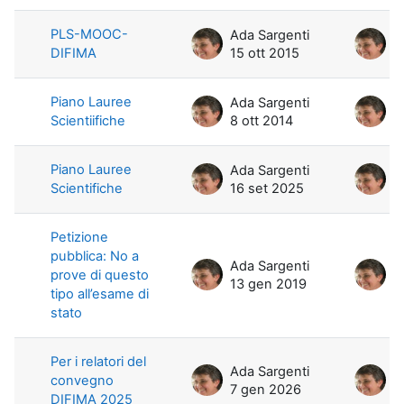
PLS-MOOC-
Ada Sargenti
A
DIFIMA
15 ott 2015
1
Piano Lauree
Ada Sargenti
A
Scientiifiche
8 ott 2014
1
Piano Lauree
Ada Sargenti
A
Scientifiche
16 set 2025
1
Petizione
pubblica: No a
Ada Sargenti
A
prove di questo
13 gen 2019
1
tipo all’esame di
stato
Per i relatori del
Ada Sargenti
A
convegno
7 gen 2026
7
DIFIMA 2025