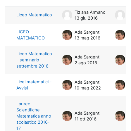
Tiziana Armano
T
Liceo Matematico
13 giu 2016
1
LICEO
Ada Sargenti
A
MATEMATICO
13 mag 2016
3
Liceo Matematico
Ada Sargenti
A
- seminario
2 ago 2018
2
settembre 2018
Licei matematici -
Ada Sargenti
A
Avvisi
10 mag 2022
1
Lauree
Scientifiche
Ada Sargenti
A
Matematica anno
11 ott 2016
1
scolastico 2016-
17