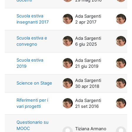
Scuola estiva
Ada Sargenti
A
insegnanti 2017
2 apr 2017
2
Scuola estiva e
Ada Sargenti
A
convegno
6 giu 2025
6
Scuola estiva
Ada Sargenti
A
2019
21 giu 2019
2
Ada Sargenti
A
Science on Stage
30 apr 2018
3
Riferimenti per i
Ada Sargenti
A
vari progetti
21 set 2016
2
Questionario su
MOOC
Tiziana Armano
T