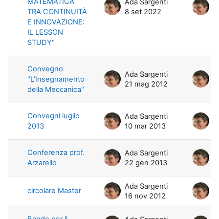
MATEMATICA
Ada Sargenti
A
TRA CONTINUITÀ
8 set 2022
8
E INNOVAZIONE:
IL LESSON
STUDY"
Convegno
Ada Sargenti
A
"L'Insegnamento
21 mag 2012
2
della Meccanica"
Convegni luglio
Ada Sargenti
A
2013
10 mar 2013
1
Conferenza prof.
Ada Sargenti
A
Arzarello
22 gen 2013
2
Ada Sargenti
A
circolare Master
16 nov 2012
1
Bando per il