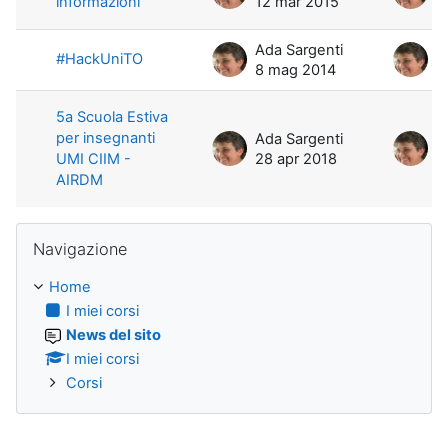
informazioni
12 mar 2015
1
Ada Sargenti
A
#HackUniTO
8 mag 2014
8
5a Scuola Estiva
per insegnanti
Ada Sargenti
A
UMI CIIM -
28 apr 2018
2
AIRDM
Salta Navigazione
Navigazione
Home
I miei corsi
News del sito
I miei corsi
Corsi