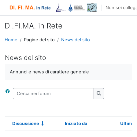
Vai al contenuto principale
Non sei collega
DI.FI.MA. in Rete
Home
Pagine del sito
News del sito
News del sito
Annunci e news di carattere generale
Cerca nei forum
Cerca nei forum
Discussione
Iniziato da
Ultimo 
Stato