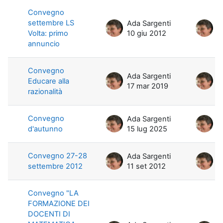
Convegno
settembre LS
Ada Sargenti
A
Volta: primo
10 giu 2012
1
annuncio
Convegno
Ada Sargenti
A
Educare alla
17 mar 2019
5
razionalità
Convegno
Ada Sargenti
A
d'autunno
15 lug 2025
1
Convegno 27-28
Ada Sargenti
A
settembre 2012
11 set 2012
1
Convegno "LA
FORMAZIONE DEI
DOCENTI DI